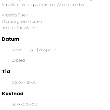
kontakta utbildningssamordnare Angelica nedan:
Angelica Furevi
Utbildningssamordnare
angelica.furevi@rjl.se
Datum
sep 20 2023
- jan 24 2024
Expired!
Tid
09:00 - 16:00
Kostnad
SEK6,000.00