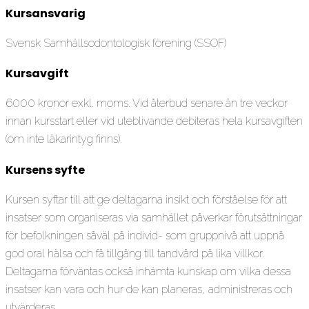
Kursansvarig
Svensk Samhällsodontologisk förening (SSOF)
Kursavgift
6000 kronor exkl. moms. Vid återbud senare än tre veckor
innan kursstart eller vid uteblivande debiteras hela kursavgiften
(om inte läkarintyg finns).
Kursens syfte
Kursen syftar till att ge deltagarna insikt och förståelse för att
insatser som organiseras via samhället påverkar förutsättningar
för befolkningen såväl på individ- som gruppnivå att uppnå
god oral hälsa och få tillgång till tandvård på lika villkor.
Deltagarna förväntas också inhämta kunskap om vilka dessa
insatser kan vara och hur de kan planeras, administreras och
utvärderas.