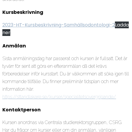
Kursbeskrivning
2023-HT-Kursbeskrivning-Samhällsodontologi-2
Ladda
ner
Anmälan
Sista anmälningsdag har passerat och kursen är fullsatt. Det är
tyvärr för sent att göra en efteranmälan då det krävs
förberedelser inför kursstart. Du är välkommen att söka igen till
kommande tillfälle. Du finner preliminär tidsplan och mer
information här:
https://sttandlakare.se/kurser/specialitetsovergripande/
Kontaktperson
Kursen anordnas via Centrala studierektorsgruppen, CSRG
Har du frågor om kurser eller om din anmälan, vänligen