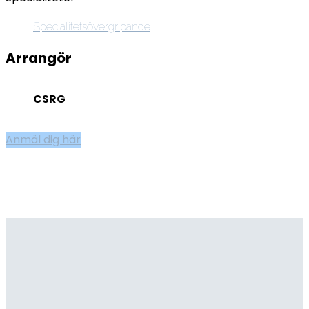
Specialitetsövergripande
Arrangör
CSRG
Anmäl dig här