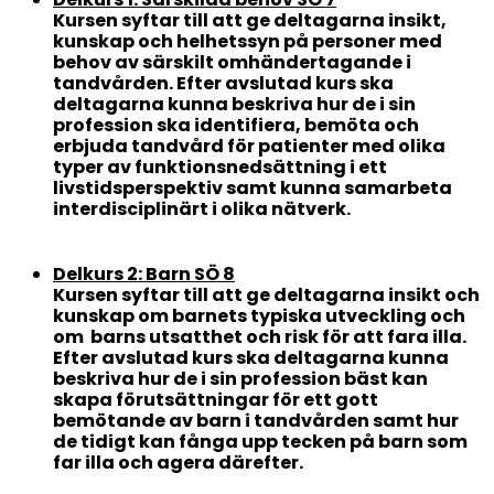
Kursen syftar till att ge deltagarna insikt,
kunskap och helhetssyn på personer med
behov av särskilt omhändertagande i
tandvården. Efter avslutad kurs ska
deltagarna kunna beskriva hur de i sin
profession ska identifiera, bemöta och
erbjuda tandvård för patienter med olika
typer av funktionsnedsättning i ett
livstidsperspektiv samt kunna samarbeta
interdisciplinärt i olika nätverk.
Delkurs 2: Barn SÖ 8
Kursen syftar till att ge deltagarna insikt och
kunskap om barnets typiska utveckling och
om barns utsatthet och risk för att fara illa.
Efter avslutad kurs ska deltagarna kunna
beskriva hur de i sin profession bäst kan
skapa förutsättningar för ett gott
bemötande av barn i tandvården samt hur
de tidigt kan fånga upp tecken på barn som
far illa och agera därefter.